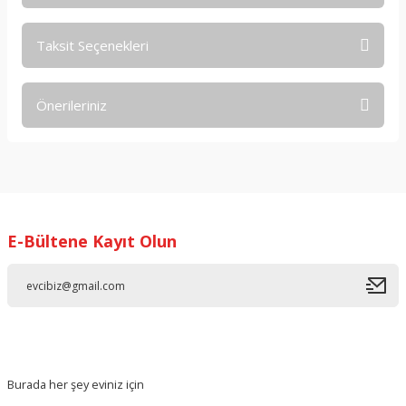
Taksit Seçenekleri
Bu ürüne ilk yorumu siz yapın!
Önerileriniz
Yorum Yaz
Bu ürünün fiyat bilgisi, resim, ürün açıklamalarında ve diğer
konularda yetersiz gördüğünüz noktaları öneri formunu
kullanarak tarafımıza iletebilirsiniz.
Görüş ve önerileriniz için teşekkür ederiz.
E-Bültene Kayıt Olun
Ürün resmi kalitesiz, bozuk veya görüntülenemiyor.
Ürün açıklamasında eksik bilgiler bulunuyor.
Ürün bilgilerinde hatalar bulunuyor.
Ürün fiyatı diğer sitelerden daha pahalı.
Bu ürüne benzer farklı alternatifler olmalı.
Burada her şey eviniz için