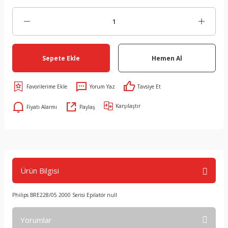
Sepete Ekle
Hemen Al
Yorum Yaz
Tavsiye Et
Karşılaştır
Fiyatı Alarmı
Paylaş
Ürün Bilgisi
Philips BRE228/05 2000 Serisi Epilatör null
Yorumlar