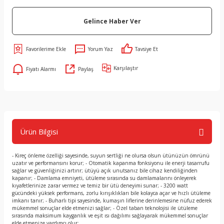
Gelince Haber Ver
Yorum Yaz
Tavsiye Et
Karşılaştır
Fiyatı Alarmı
Paylaş
Ürün Bilgisi
- Kireç önleme özelliği sayesinde, suyun sertliği ne olursa olsun ütünüzün ömrünü
uzatır ve performansını korur; - Otomatik kapanma fonksiyonu ile enerji tasarrufu
sağlar ve güvenliğinizi artırır; ütüyü açık unutsanız bile cihaz kendiliğinden
kapanır; - Damlama emniyeti, ütüleme sırasında su damlamalarını önleyerek
kıyafetlerinize zarar vermez ve temiz bir ütü deneyimi sunar; - 3200 watt
gücündeki yüksek performans, zorlu kırışıklıkları bile kolayca açar ve hızlı ütüleme
imkanı tanır; - Buharlı tipi sayesinde, kumaşın liflerine derinlemesine nüfuz ederek
mükemmel sonuçlar elde etmenizi sağlar; - Özel taban teknolojisi ile ütüleme
sırasında maksimum kayganlık ve eşit ısı dağılımı sağlayarak mükemmel sonuçlar
elde etmenize yardımcı olur;