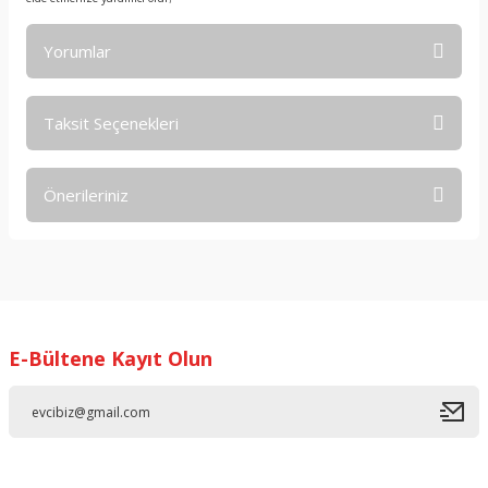
Yorumlar
Taksit Seçenekleri
Bu ürüne ilk yorumu siz yapın!
Önerileriniz
Yorum Yaz
Bu ürünün fiyat bilgisi, resim, ürün açıklamalarında ve diğer
konularda yetersiz gördüğünüz noktaları öneri formunu
kullanarak tarafımıza iletebilirsiniz.
Görüş ve önerileriniz için teşekkür ederiz.
E-Bültene Kayıt Olun
Ürün resmi kalitesiz, bozuk veya görüntülenemiyor.
Ürün açıklamasında eksik bilgiler bulunuyor.
Ürün bilgilerinde hatalar bulunuyor.
Ürün fiyatı diğer sitelerden daha pahalı.