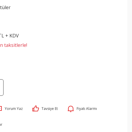
tüler
 TL + KDV
 taksitlerle!
Yorum Yaz
Tavsiye Et
Fiyatı Alarmı
ır