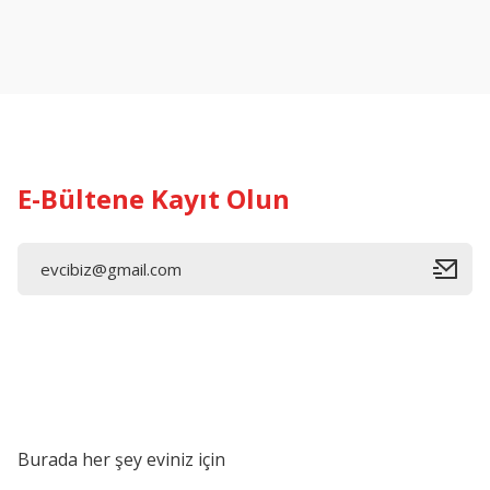
Ürün resmi kalitesiz, bozuk veya görüntülenemiyor.
Ürün açıklamasında eksik bilgiler bulunuyor.
Ürün bilgilerinde hatalar bulunuyor.
Ürün fiyatı diğer sitelerden daha pahalı.
Bu ürüne benzer farklı alternatifler olmalı.
E-Bültene Kayıt Olun
Burada her şey eviniz için