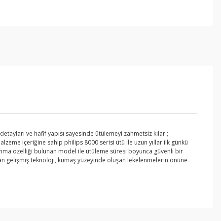
 detayları ve hafif yapısı sayesinde ütülemeyi zahmetsiz kılar.;
lzeme içeriğine sahip philips 8000 serisi ütü ile uzun yıllar ilk günkü
panma özelliği bulunan model ile ütüleme süresi boyunca güvenli bir
anılan gelişmiş teknoloji, kumaş yüzeyinde oluşan lekelenmelerin önüne
ebilirsiniz.