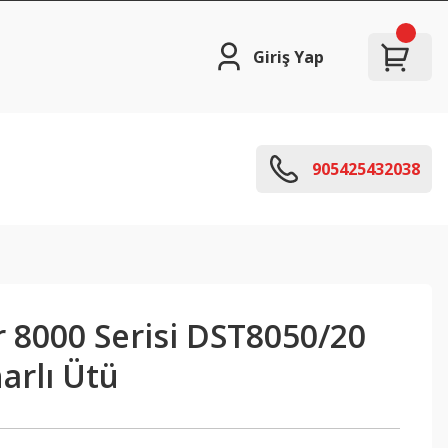
Giriş Yap
905425432038
r 8000 Serisi DST8050/20
arlı Ütü