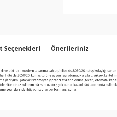
t Seçenekleri
Önerileriniz
hızlı ve etkilidir.; modern tasarıma sahip philips dst8050/20, tutuş kolaylığı sunan
rlı ütü dst8050/20, kumaş türüne uygun ısıyı otomatik algılar.; yüksek kaliteli ma
 kumaşları yumuşatarak istenmeyen yıpratıcı etkilerin önüne geçer.; otomatik ka
glide elite, cihaz kullanım süresini uzatır.; şok buhar kazanlı ütü tabanında kull
leme seanslarında ihtiyacınız olan performansı sunar.
arda yetersiz gördüğünüz noktaları öneri formunu kullanarak tarafımıza ilet
Bu ürüne ilk yorumu siz yapın!