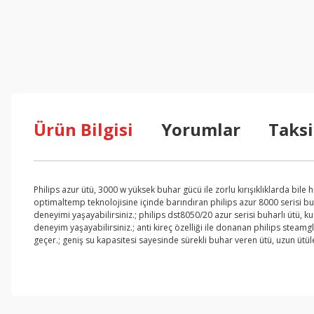
Ürün Bilgisi
Yorumlar
Taksi
Philips azur ütü, 3000 w yüksek buhar gücü ile zorlu kırışıklıklarda bile 
optimaltemp teknolojisine içinde barındıran philips azur 8000 serisi buha
deneyimi yaşayabilirsiniz.; philips dst8050/20 azur serisi buharlı ütü,
deneyim yaşayabilirsiniz.; anti kireç özelliği ile donanan philips steam
geçer.; geniş su kapasitesi sayesinde sürekli buhar veren ütü, uzun ütü
Bu ürünün fiyat bilgisi, resim, ürün açıklamalarında ve diğer konul
Görüş ve önerileriniz için teşekkür ederiz.