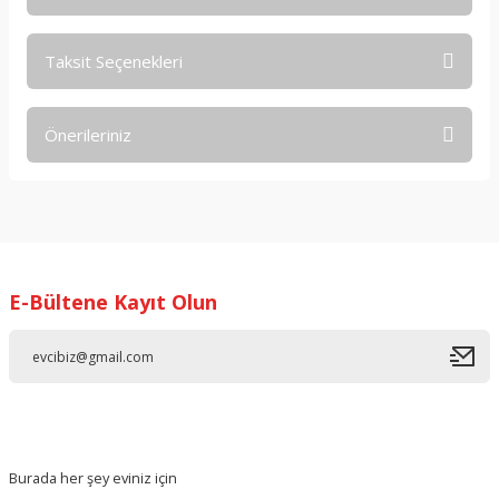
Taksit Seçenekleri
Bu ürüne ilk yorumu siz yapın!
Önerileriniz
Yorum Yaz
Bu ürünün fiyat bilgisi, resim, ürün açıklamalarında ve diğer
konularda yetersiz gördüğünüz noktaları öneri formunu
kullanarak tarafımıza iletebilirsiniz.
Görüş ve önerileriniz için teşekkür ederiz.
E-Bültene Kayıt Olun
Ürün resmi kalitesiz, bozuk veya görüntülenemiyor.
Ürün açıklamasında eksik bilgiler bulunuyor.
Ürün bilgilerinde hatalar bulunuyor.
Ürün fiyatı diğer sitelerden daha pahalı.
Bu ürüne benzer farklı alternatifler olmalı.
Burada her şey eviniz için