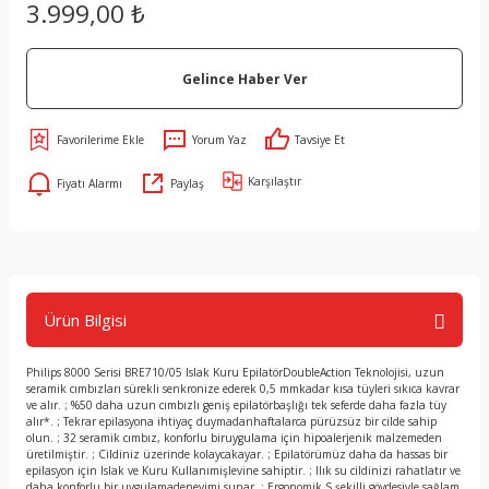
3.999,00 ₺
Gelince Haber Ver
Yorum Yaz
Tavsiye Et
Karşılaştır
Fiyatı Alarmı
Paylaş
Ürün Bilgisi
Philips 8000 Serisi BRE710/05 Islak Kuru EpilatörDoubleAction Teknolojisi, uzun
seramik cımbızları sürekli senkronize ederek 0,5 mmkadar kısa tüyleri sıkıca kavrar
ve alır. ; %50 daha uzun cımbızlı geniş epilatörbaşlığı tek seferde daha fazla tüy
alır*. ; Tekrar epilasyona ihtiyaç duymadanhaftalarca pürüzsüz bir cilde sahip
olun. ; 32 seramik cımbız, konforlu biruygulama için hipoalerjenik malzemeden
üretilmiştir. ; Cildiniz üzerinde kolaycakayar. ; Epilatörümüz daha da hassas bir
epilasyon için Islak ve Kuru Kullanımişlevine sahiptir. ; Ilık su cildinizi rahatlatır ve
daha konforlu bir uygulamadeneyimi sunar. ; Ergonomik S şekilli gövdesiyle sağlam