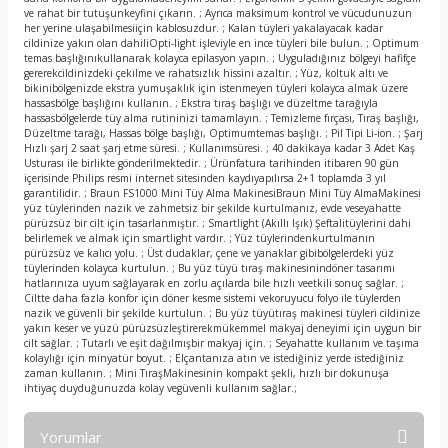
ve rahat bir tutuşunkeyfini çıkarın. ; Ayrıca maksimum kontrol ve vücudunuzun
her yerine ulaşabilmesiiçin kablosuzdur. ; Kalan tüyleri yakalayacak kadar
cildinize yakın olan dahiliOpti-light işleviyle en ince tüyleri bile bulun. ; Optimum
temas başlığınıkullanarak kolayca epilasyon yapın. ; Uyguladığınız bölgeyi hafifçe
gererekcildinizdeki çekilme ve rahatsızlık hissini azaltır. ; Yüz, koltuk altı ve
bikinibölgenizde ekstra yumuşaklık için istenmeyen tüyleri kolayca almak üzere
hassasbölge başlığını kullanın. ; Ekstra tıraş başlığı ve düzeltme tarağıyla
hassasbölgelerde tüy alma rutininizi tamamlayın. ; Temizleme fırçası, Tıraş başlığı,
Düzeltme tarağı, Hassas bölge başlığı, Optimumtemas başlığı. ; Pil Tipi Li-ion. ; Şarj
Hızlı şarj 2 saat şarj etme süresi. ; Kullanımsüresi. ; 40 dakikaya kadar 3 Adet Kaş
Usturası ile birlikte gönderilmektedir. ; Ürünfatura tarihinden itibaren 90 gün
içerisinde Philips resmi internet sitesinden kaydıyapılırsa 2+1 toplamda 3 yıl
garantilidir. ; Braun FS1000 Mini Tüy Alma MakinesiBraun Mini Tüy AlmaMakinesi
yüz tüylerinden nazik ve zahmetsiz bir şekilde kurtulmanız, evde veseyahatte
pürüzsüz bir cilt için tasarlanmıştır. ; Smartlight (Akıllı Işık) Şeftalitüylerini dahi
belirlemek ve almak için smartlight vardır. ; Yüz tüylerindenkurtulmanın
pürüzsüz ve kalıcı yolu. ; Üst dudaklar, çene ve yanaklar gibibölgelerdeki yüz
tüylerinden kolayca kurtulun. ; Bu yüz tüyü tıraş makinesinindöner tasarımı
hatlarınıza uyum sağlayarak en zorlu açılarda bile hızlı veetkili sonuç sağlar. ;
Ciltte daha fazla konfor için döner kesme sistemi vekoruyucu folyo ile tüylerden
nazik ve güvenli bir şekilde kurtulun. ; Bu yüz tüyütıraş makinesi tüyleri cildinize
yakın keser ve yüzü pürüzsüzleştirerekmükemmel makyaj deneyimi için uygun bir
cilt sağlar. ; Tutarlı ve eşit dağılmışbir makyaj için. ; Seyahatte kullanım ve taşıma
kolaylığı için minyatür boyut. ; Elçantanıza atın ve istediğiniz yerde istediğiniz
zaman kullanın. ; Mini TıraşMakinesinin kompakt şekli, hızlı bir dokunuşa
ihtiyaç duyduğunuzda kolay vegüvenli kullanım sağlar.;
Yorumlar