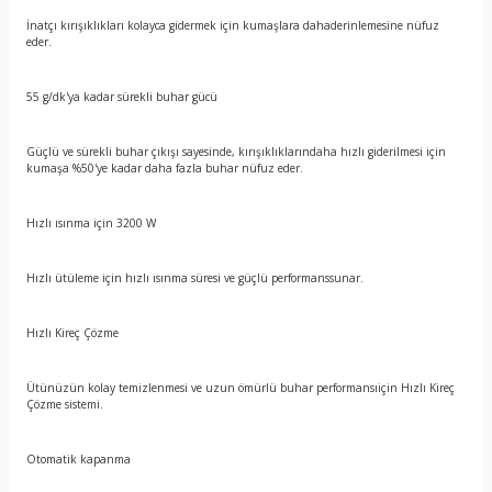
İnatçı kırışıklıkları kolayca gidermek için kumaşlara dahaderinlemesine nüfuz
eder.
55 g/dk'ya kadar sürekli buhar gücü
Güçlü ve sürekli buhar çıkışı sayesinde, kırışıklıklarındaha hızlı giderilmesi için
kumaşa %50'ye kadar daha fazla buhar nüfuz eder.
Hızlı ısınma için 3200 W
Hızlı ütüleme için hızlı ısınma süresi ve güçlü performanssunar.
Hızlı Kireç Çözme
Ütünüzün kolay temizlenmesi ve uzun ömürlü buhar performansıiçin Hızlı Kireç
Çözme sistemi.
Otomatik kapanma