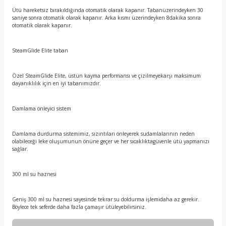
Ütü hareketsiz bırakıldığında otomatik olarak kapanır. Tabanüzerindeyken 30
saniye sonra otomatik olarak kapanır. Arka kısmı üzerindeyken 8dakika sonra
otomatik olarak kapanır.
SteamGlide Elite taban
Özel SteamGlide Elite, üstün kayma performansı ve çizilmeyekarşı maksimum
dayanıklılık için en iyi tabanımızdır.
Damlama önleyici sistem
Damlama durdurma sistemimiz, sızıntıları önleyerek sudamlalarının neden
olabileceği leke oluşumunun önüne geçer ve her sıcaklıktagüvenle ütü yapmanızı
sağlar.
300 ml su haznesi
Geniş 300 ml su haznesi sayesinde tekrar su doldurma işlemidaha az gerekir.
Böylece tek seferde daha fazla çamaşır ütüleyebilirsiniz.