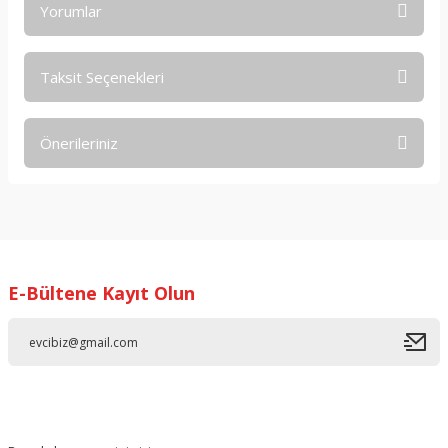
Yorumlar
Taksit Seçenekleri
Bu ürüne ilk yorumu siz yapın!
Önerileriniz
Yorum Yaz
Bu ürünün fiyat bilgisi, resim, ürün açıklamalarında ve diğer
konularda yetersiz gördüğünüz noktaları öneri formunu
kullanarak tarafımıza iletebilirsiniz.
Görüş ve önerileriniz için teşekkür ederiz.
E-Bültene Kayıt Olun
Ürün resmi kalitesiz, bozuk veya görüntülenemiyor.
Ürün açıklamasında eksik bilgiler bulunuyor.
Ürün bilgilerinde hatalar bulunuyor.
Ürün fiyatı diğer sitelerden daha pahalı.
Bu ürüne benzer farklı alternatifler olmalı.