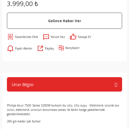
3.999,00 ₺
Gelince Haber Ver
Yorum Yaz
Tavsiye Et
Karşılaştır
Fiyatı Alarmı
Paylaş
Ürün Bilgisi
Philips Azur 7500 Series 3200W buharlı bu ütü, Ütü suyu . Elektronik ürünle sıvı
ürün, elektronik ürünün korunması amacı ile farklı kargo paketlerinde
gönderilmektedir.
260 g'a kadar şok buhar