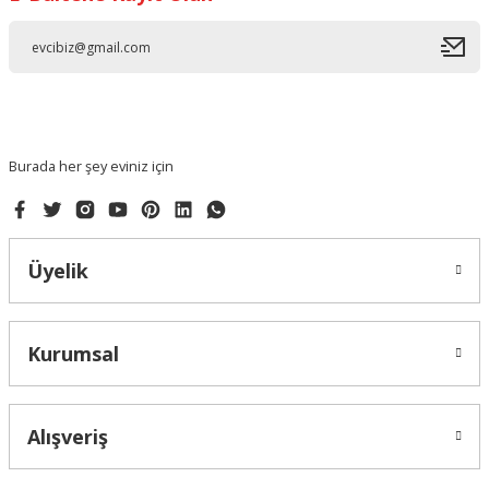
Ürün resmi kalitesiz, bozuk veya görüntülenemiyor.
Ürün açıklamasında eksik bilgiler bulunuyor.
Ürün bilgilerinde hatalar bulunuyor.
Ürün fiyatı diğer sitelerden daha pahalı.
Bu ürüne benzer farklı alternatifler olmalı.
Burada her şey eviniz için
Üyelik
Gönder
Kurumsal
Alışveriş