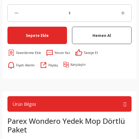
Sepete Ekle
Hemen Al
Yorum Yaz
Tavsiye Et
Karşılaştır
Fiyatı Alarmı
Paylaş
Ürün Bilgisi
Parex Wondero Yedek Mop Dörtlü
Paket