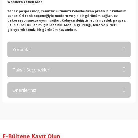
Wondero Yedek Mop
Yedek paspas mop, temizlik rutininizi kolaylaştıran pratik bir kullanım
sunar. Gri renk seçeneğiyle modern ve şık bir görünüm sağlar, ev
dekorasyonunuza uyum sağlar. Kolayca değiştirilebilen yedek paspas,
uzun süreli kullanım için idealdir. Mopun gri rengi, leke ve kirleri
gizleyerek temiz bir görünüm kazandırır.
Yorumlar
Taksit Seçenekleri
Bu ürüne ilk yorumu siz yapın!
Önerileriniz
Yorum Yaz
Bu ürünün fiyat bilgisi, resim, ürün açıklamalarında ve diğer
konularda yetersiz gördüğünüz noktaları öneri formunu
kullanarak tarafımıza iletebilirsiniz.
Görüş ve önerileriniz için teşekkür ederiz.
E-Bültene Kayıt Olun