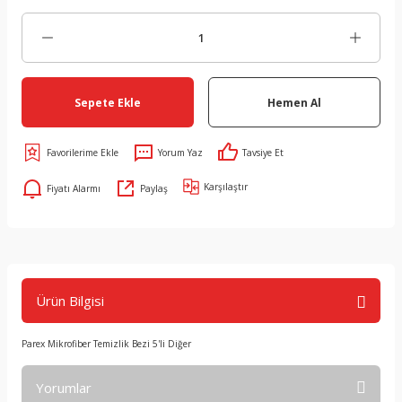
Sepete Ekle
Hemen Al
Yorum Yaz
Tavsiye Et
Karşılaştır
Fiyatı Alarmı
Paylaş
Ürün Bilgisi
Parex Mikrofiber Temizlik Bezi 5'li Diğer
Yorumlar