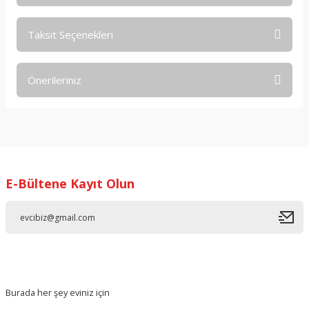
Taksit Seçenekleri
Bu ürüne ilk yorumu siz yapın!
Önerileriniz
Yorum Yaz
Bu ürünün fiyat bilgisi, resim, ürün açıklamalarında ve diğer
konularda yetersiz gördüğünüz noktaları öneri formunu
kullanarak tarafımıza iletebilirsiniz.
Görüş ve önerileriniz için teşekkür ederiz.
E-Bültene Kayıt Olun
Ürün resmi kalitesiz, bozuk veya görüntülenemiyor.
Ürün açıklamasında eksik bilgiler bulunuyor.
Ürün bilgilerinde hatalar bulunuyor.
Ürün fiyatı diğer sitelerden daha pahalı.
Bu ürüne benzer farklı alternatifler olmalı.
Burada her şey eviniz için