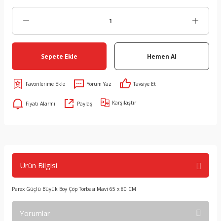
Sepete Ekle
Hemen Al
Yorum Yaz
Tavsiye Et
Karşılaştır
Fiyatı Alarmı
Paylaş
Ürün Bilgisi
Parex Güçlü Büyük Boy Çöp Torbası Mavi 65 x 80 CM
Yorumlar