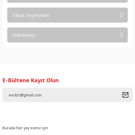
Taksit Seçenekleri
Bu ürüne ilk yorumu siz yapın!
Önerileriniz
Yorum Yaz
Bu ürünün fiyat bilgisi, resim, ürün açıklamalarında ve diğer
konularda yetersiz gördüğünüz noktaları öneri formunu
kullanarak tarafımıza iletebilirsiniz.
Görüş ve önerileriniz için teşekkür ederiz.
E-Bültene Kayıt Olun
Ürün resmi kalitesiz, bozuk veya görüntülenemiyor.
Ürün açıklamasında eksik bilgiler bulunuyor.
Ürün bilgilerinde hatalar bulunuyor.
Ürün fiyatı diğer sitelerden daha pahalı.
Bu ürüne benzer farklı alternatifler olmalı.
Burada her şey eviniz için