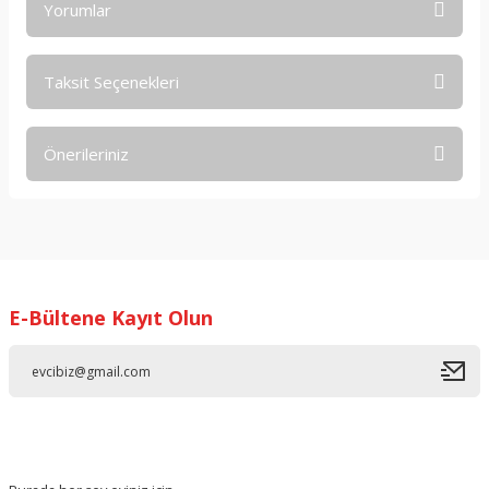
Yorumlar
Taksit Seçenekleri
Bu ürüne ilk yorumu siz yapın!
Önerileriniz
Yorum Yaz
Bu ürünün fiyat bilgisi, resim, ürün açıklamalarında ve diğer
konularda yetersiz gördüğünüz noktaları öneri formunu
kullanarak tarafımıza iletebilirsiniz.
Görüş ve önerileriniz için teşekkür ederiz.
E-Bültene Kayıt Olun
Ürün resmi kalitesiz, bozuk veya görüntülenemiyor.
Ürün açıklamasında eksik bilgiler bulunuyor.
Ürün bilgilerinde hatalar bulunuyor.
Ürün fiyatı diğer sitelerden daha pahalı.
Bu ürüne benzer farklı alternatifler olmalı.