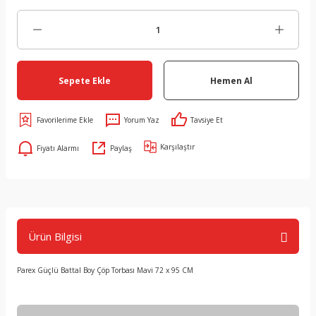
Sepete Ekle
Hemen Al
Yorum Yaz
Tavsiye Et
Karşılaştır
Fiyatı Alarmı
Paylaş
Ürün Bilgisi
Parex Güçlü Battal Boy Çöp Torbası Mavi 72 x 95 CM