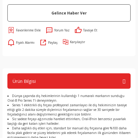
Gelince Haber Ver
Yorum Yaz
Tavsiye Et
Karşılaştır
Fiyatı Alarmı
Paylaş
Ürün Bilgisi
Dünya çapında diş hekimlerinin kullandığı 1 numaralı markanın sunduğu
Oral-B Pro Series 1’i deneyimleyin.
Series 1 elektrikli diş fırçası profesyonel zamanlayıcı ile diş hekiminizin tavsiye
ettiği gibi 2 dakika süreyle dişlerinizi fırçalamanızı sağlar ve 30 saniyede bir
fırçaladığınız alanı değiştirmeniz gerektiğini size bildirir.
Siz sadece fırçayı ağzınızda hareket ettirirken, Oral-B'nin benzersiz yuvarlak
başlığı da geri kalan işleri halleder.
Daha sağlıklı diş etleri için, standart bir manuel diş fırçasına göre %100 daha
fazla plak giderir ve yüzey lekelerini yok ederek fırçalamanın ilk gününden itibaren
gülümsemenizi daha beyaz kılar.