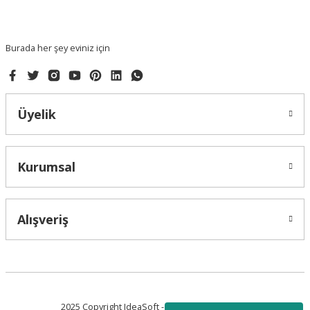
Ürün fiyatı diğer sitelerden daha pahalı.
Bu ürüne benzer farklı alternatifler olmalı.
Burada her şey eviniz için
Üyelik
Gönder
Kurumsal
Alışveriş
2025 Copyright IdeaSoft - Tüm Hakları Saklıdır.