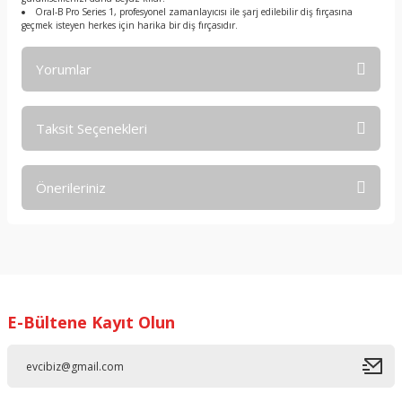
Oral-B Pro Series 1, profesyonel zamanlayıcısı ile şarj edilebilir diş fırçasına
geçmek isteyen herkes için harika bir diş fırçasıdır.
Yorumlar
Taksit Seçenekleri
Bu ürüne ilk yorumu siz yapın!
Önerileriniz
Yorum Yaz
Bu ürünün fiyat bilgisi, resim, ürün açıklamalarında ve diğer
konularda yetersiz gördüğünüz noktaları öneri formunu
kullanarak tarafımıza iletebilirsiniz.
Görüş ve önerileriniz için teşekkür ederiz.
E-Bültene Kayıt Olun
Ürün resmi kalitesiz, bozuk veya görüntülenemiyor.
Ürün açıklamasında eksik bilgiler bulunuyor.
Ürün bilgilerinde hatalar bulunuyor.