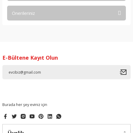
Önerileriniz
Yorum Yaz
Bu ürünün fiyat bilgisi, resim, ürün açıklamalarında ve diğer
konularda yetersiz gördüğünüz noktaları öneri formunu
kullanarak tarafımıza iletebilirsiniz.
Görüş ve önerileriniz için teşekkür ederiz.
E-Bültene Kayıt Olun
Ürün resmi kalitesiz, bozuk veya görüntülenemiyor.
Ürün açıklamasında eksik bilgiler bulunuyor.
Ürün bilgilerinde hatalar bulunuyor.
Ürün fiyatı diğer sitelerden daha pahalı.
Bu ürüne benzer farklı alternatifler olmalı.
Burada her şey eviniz için
Gönder