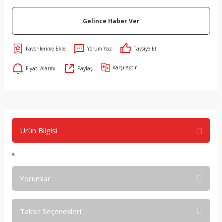
Gelince Haber Ver
Yorum Yaz
Tavsiye Et
Karşılaştır
Fiyatı Alarmı
Paylaş
Ürün Bilgisi
a
Yorumlar
Taksit Seçenekleri
Bu ürüne ilk yorumu siz yapın!