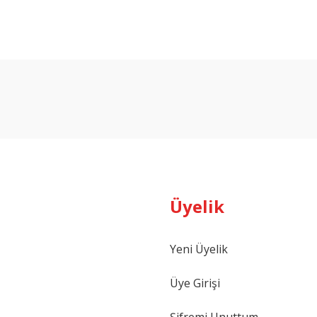
arda yetersiz gördüğünüz noktaları öneri formunu kullanarak tarafımıza ilet
Bu ürüne ilk yorumu siz yapın!
Yorum Yaz
Üyelik
Yeni Üyelik
Gönder
Üye Girişi