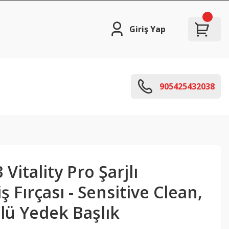
Giriş Yap
905425432038
Vitality Pro Şarjlı
iş Fırçası - Sensitive Clean,
lü Yedek Başlık