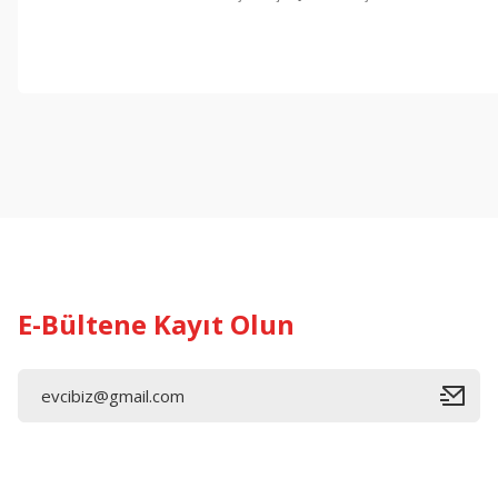
Bu ürünün fiyat bilgisi, resim, ürün açıklamalarında ve diğer konul
Görüş ve önerileriniz için teşekkür ederiz.
Ürün resmi kalitesiz, bozuk veya görüntülenemiyor.
Ürün açıklamasında eksik bilgiler bulunuyor.
Ürün bilgilerinde hatalar bulunuyor.
Ürün fiyatı diğer sitelerden daha pahalı.
Bu ürüne benzer farklı alternatifler olmalı.
E-Bültene Kayıt Olun