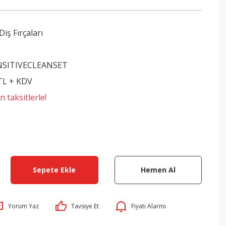
 Diş Fırçaları
NSITIVECLEANSET
 TL + KDV
 taksitlerle!
Sepete Ekle
Hemen Al
Yorum Yaz
Tavsiye Et
Fiyatı Alarmı