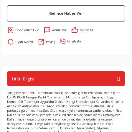
Gelince Haber Ver
Yorum Yaz
Tavsiye Et
Karşılaştır
Fiyatı Alarmı
Paylaş
Ürün Bilgisi
“Aldığınız her REBUL bir tohuma dönüşüyor, miss gibi nefesler alabilmeniz için.”
ÜRÜN KARTI Newgen Peptit Yüz Serumu 1-Ürün hangi Cilt Tipleri için Uygun;
Normal Cilt Tipleri için Uygundur 2-Ürün Hangi Endişeler için Kullanılır; Kırışıklık
Azaltıcı ve Antioksidan Etki 3-Ana İçerikleri nelerdir? Peptit, cildin sağlıklı ve
pürüssüz görünmesini sağlar. Cildin elastikiyetini artırmaya yardımcı olur. 4-Nasıl
Kullanılır; Sabah ve akşam temiz ve kuru cilde birkaç damla olarak uygulayınız.
Kullanmadan önce ürünü bilek içerisinde birkaç damla uygulama yaparak
deneyiniz. Kızarıklık veya tahriş meydana gelirse kullanmayı bırakın. Göze
temasından kaçınınız 5-Tam Formül; İçindekiler: Aqua (Water), Glycerin,