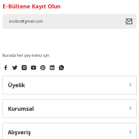
E-Bültene Kayıt Olun
Ürün resmi kalitesiz, bozuk veya görüntülenemiyor.
Ürün açıklamasında eksik bilgiler bulunuyor.
Ürün bilgilerinde hatalar bulunuyor.
Ürün fiyatı diğer sitelerden daha pahalı.
Bu ürüne benzer farklı alternatifler olmalı.
Burada her şey eviniz için
Üyelik
Gönder
Kurumsal
Alışveriş