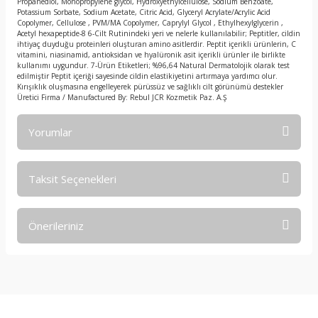
Propanediol, Monopropylene glycol, Hydroxyethylcellulose, Sodium Benzoate,
Potassium Sorbate, Sodium Acetate, Citric Acid, Glyceryl Acrylate/Acrylic Acid
Copolymer, Cellulose , PVM/MA Copolymer, Caprylyl Glycol , Ethylhexylglycerin ,
Acetyl hexapeptide-8 6-Cilt Rutinindeki yeri ve nelerle kullanılabilir; Peptitler, cildin
ihtiyaç duyduğu proteinleri oluşturan amino asitlerdir. Peptit içerikli ürünlerin, C
vitamini, niasinamid, antioksidan ve hyalüronik asit içerikli ürünler ile birlikte
kullanımı uygundur. 7-Ürün Etiketleri; %96,64 Natural Dermatolojik olarak test
edilmiştir Peptit içeriği sayesinde cildin elastikiyetini artırmaya yardımcı olur.
Kırışıklık oluşmasına engelleyerek pürüssüz ve sağlıklı cilt görünümü destekler
Üretici Firma / Manufactured By: Rebul JCR Kozmetik Paz. A.Ş
Yorumlar
Taksit Seçenekleri
Bu ürüne ilk yorumu siz yapın!
Önerileriniz
Yorum Yaz
Bu ürünün fiyat bilgisi, resim, ürün açıklamalarında ve diğer
konularda yetersiz gördüğünüz noktaları öneri formunu
kullanarak tarafımıza iletebilirsiniz.
Görüş ve önerileriniz için teşekkür ederiz.