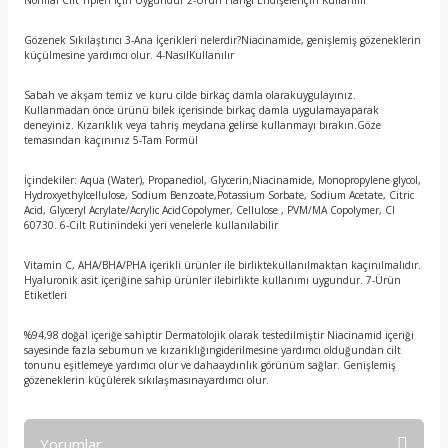
Normal Cilt Tipleri için Uygundur 2-Ürün Hangi Endişeleriçin Kullanılır
Gözenek Sıkılaştırıcı 3-Ana İçerikleri nelerdir?Niacinamide, genişlemiş gözeneklerin
küçülmesine yardımcı olur. 4-NasılKullanılır
Sabah ve akşam temiz ve kuru cilde birkaç damla olarakuygulayınız.
Kullanmadan önce ürünü bilek içerisinde birkaç damla uygulamayaparak
deneyiniz. Kızarıklık veya tahriş meydana gelirse kullanmayı bırakın.Göze
temasından kaçınınız 5-Tam Formül
İçindekiler: Aqua (Water), Propanediol, Glycerin,Niacinamide, Monopropylene glycol,
Hydroxyethylcellulose, Sodium Benzoate,Potassium Sorbate, Sodium Acetate, Citric
Acid, Glyceryl Acrylate/Acrylic AcidCopolymer, Cellulose , PVM/MA Copolymer, CI
60730. 6-Cilt Rutinindeki yeri venelerle kullanılabilir
Vitamin C, AHA/BHA/PHA içerikli ürünler ile birliktekullanılmaktan kaçınılmalıdır.
Hyaluronik asit içeriğine sahip ürünler ilebirlikte kullanımı uygundur. 7-Ürün
Etiketleri
%94,98 doğal içeriğe sahiptir Dermatolojik olarak testedilmiştir Niacinamid içeriği
sayesinde fazla sebumun ve kızarıklığıngiderilmesine yardımcı olduğundan cilt
tonunu eşitlemeye yardımcı olur ve dahaaydınlık görünüm sağlar. Genişlemiş
gözeneklerin küçülerek sıkılaşmasınayardımcı olur.
Yorumlar