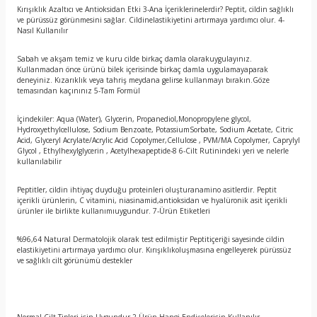
Kırışıklık Azaltıcı ve Antioksidan Etki 3-Ana İçeriklerinelerdir? Peptit, cildin sağlıklı
ve pürüssüz görünmesini sağlar. Cildinelastikiyetini artırmaya yardımcı olur. 4-
Nasıl Kullanılır
Sabah ve akşam temiz ve kuru cilde birkaç damla olarakuygulayınız.
Kullanmadan önce ürünü bilek içerisinde birkaç damla uygulamayaparak
deneyiniz. Kızarıklık veya tahriş meydana gelirse kullanmayı bırakın.Göze
temasından kaçınınız 5-Tam Formül
İçindekiler: Aqua (Water), Glycerin, Propanediol,Monopropylene glycol,
Hydroxyethylcellulose, Sodium Benzoate, PotassiumSorbate, Sodium Acetate, Citric
Acid, Glyceryl Acrylate/Acrylic Acid Copolymer,Cellulose , PVM/MA Copolymer, Caprylyl
Glycol , Ethylhexylglycerin , Acetylhexapeptide-8 6-Cilt Rutinindeki yeri ve nelerle
kullanılabilir
Peptitler, cildin ihtiyaç duyduğu proteinleri oluşturanamino asitlerdir. Peptit
içerikli ürünlerin, C vitamini, niasinamid,antioksidan ve hyalüronik asit içerikli
ürünler ile birlikte kullanımıuygundur. 7-Ürün Etiketleri
%96,64 Natural Dermatolojik olarak test edilmiştir Peptitiçeriği sayesinde cildin
elastikiyetini artırmaya yardımcı olur. Kırışıklıkoluşmasına engelleyerek pürüssüz
ve sağlıklı cilt görünümü destekler