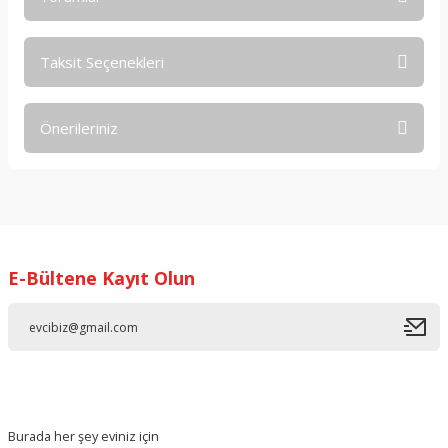
Taksit Seçenekleri
Bu ürüne ilk yorumu siz yapın!
Önerileriniz
Yorum Yaz
Bu ürünün fiyat bilgisi, resim, ürün açıklamalarında ve diğer
konularda yetersiz gördüğünüz noktaları öneri formunu
kullanarak tarafımıza iletebilirsiniz.
Görüş ve önerileriniz için teşekkür ederiz.
E-Bültene Kayıt Olun
Ürün resmi kalitesiz, bozuk veya görüntülenemiyor.
Ürün açıklamasında eksik bilgiler bulunuyor.
Ürün bilgilerinde hatalar bulunuyor.
Ürün fiyatı diğer sitelerden daha pahalı.
Bu ürüne benzer farklı alternatifler olmalı.
Burada her şey eviniz için