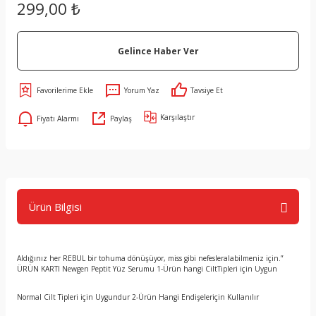
299,00 ₺
Gelince Haber Ver
Yorum Yaz
Tavsiye Et
Karşılaştır
Fiyatı Alarmı
Paylaş
Ürün Bilgisi
Aldığınız her REBUL bir tohuma dönüşüyor, miss gibi nefesleralabilmeniz için.”
ÜRÜN KARTI Newgen Peptit Yüz Serumu 1-Ürün hangi CiltTipleri için Uygun
Normal Cilt Tipleri için Uygundur 2-Ürün Hangi Endişeleriçin Kullanılır