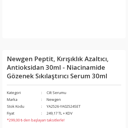
Newgen Peptit, Kırışıklık Azaltıcı,
Antioksidan 30ml - Niacinamide
Gözenek Sıkılaştırıcı Serum 30ml
Kategori
Cilt Serumu
Marka
Newgen
Stok Kodu
YA2526-YA02524SET
Fiyat
249,17 TL + KDV
*299,00 ₺ den başlayan taksitlerle!