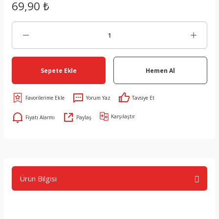
69,90 ₺
Sepete Ekle
Hemen Al
Yorum Yaz
Tavsiye Et
Karşılaştır
Fiyatı Alarmı
Paylaş
Ürün Bilgisi