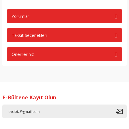
Yorumlar
Taksit Seçenekleri
Bu ürüne ilk yorumu siz yapın!
Önerileriniz
Yorum Yaz
Bu ürünün fiyat bilgisi, resim, ürün açıklamalarında ve diğer
konularda yetersiz gördüğünüz noktaları öneri formunu
kullanarak tarafımıza iletebilirsiniz.
Görüş ve önerileriniz için teşekkür ederiz.
E-Bültene Kayıt Olun
Ürün resmi kalitesiz, bozuk veya görüntülenemiyor.
Ürün açıklamasında eksik bilgiler bulunuyor.
Ürün bilgilerinde hatalar bulunuyor.
Ürün fiyatı diğer sitelerden daha pahalı.