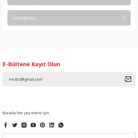
Bu ürüne ilk yorumu siz yapın!
Önerileriniz
Yorum Yaz
Bu ürünün fiyat bilgisi, resim, ürün açıklamalarında ve diğer
konularda yetersiz gördüğünüz noktaları öneri formunu
kullanarak tarafımıza iletebilirsiniz.
Görüş ve önerileriniz için teşekkür ederiz.
E-Bültene Kayıt Olun
Ürün resmi kalitesiz, bozuk veya görüntülenemiyor.
Ürün açıklamasında eksik bilgiler bulunuyor.
Ürün bilgilerinde hatalar bulunuyor.
Ürün fiyatı diğer sitelerden daha pahalı.
Bu ürüne benzer farklı alternatifler olmalı.
Burada her şey eviniz için