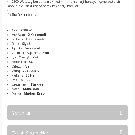
2500 Watt saç kurutma makinesi minimum enerji harcayan çevre dostu bir
modeldir. düzleştirme yaparak beklentiyi karşılar.
ÜRÜN ÖZELLİKLERİ
Güç
2500 W
Hız Ayarı
2 Kademeli
Isı Ayarı
2 Kademeli
Renk
Siyah
Tip
Professional
Otomatik Kapanma
Yok
İyon Özelliği
Yok
Motor Tipi
AC
Difüzör
Var
Voltaj
220 - 230 V
Frekans
50 Hz
Priz Tipi
C / F
Üretim Yeri
Türkiye
Model
Mdm-9600
Marka
Madam Esso
Yorumlar
Taksit Seçenekleri