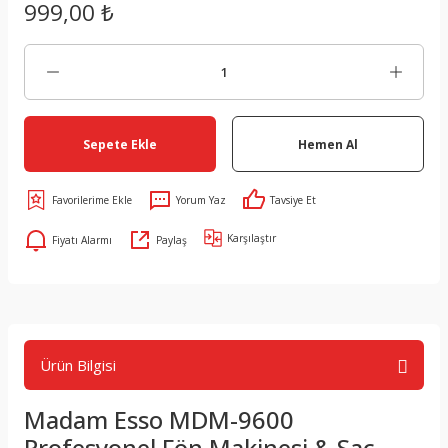
999,00 ₺
Sepete Ekle
Hemen Al
Yorum Yaz
Tavsiye Et
Karşılaştır
Fiyatı Alarmı
Paylaş
Ürün Bilgisi
Madam Esso MDM-9600
Profesyonel Fön Makinesi & Saç