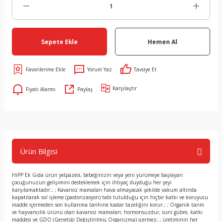
Sepete Ekle
Hemen Al
Yorum Yaz
Tavsiye Et
Karşılaştır
Fiyatı Alarmı
Paylaş
Ürün Bilgisi
HiPP Ek Gıda ürün yelpazesi, bebeğinizin veya yeni yürümeye başlayan
çocuğunuzun gelişimini desteklemek için ihtiyaç duyduğu her şeyi
karşılamaktadır.; ; Kavanoz mamaları hava almayacak şekilde vakum altında
kapatılarak ısıl işleme (pastorizasyon) tabi tutulduğu için hiçbir katkı ve koruyucu
madde içermeden son kullanma tarihine kadar tazeliğini korur.; ; Organik tarım
ve hayvancılık ürünü olan kavanoz mamaları; hormonsuzdur, suni gübre, katkı
maddesi ve GDO (Genetiği Değiştirilmiş Organizma) içermez; ; üretiminin her