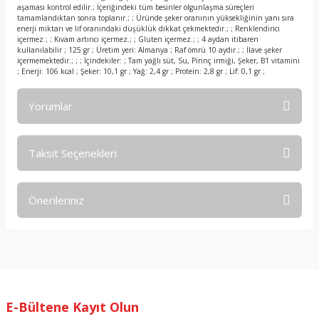
aşaması kontrol edilir.; İçeriğindeki tüm besinler olgunlaşma süreçleri
tamamlandıktan sonra toplanır.; ; Üründe şeker oranının yüksekliğinin yanı sıra
enerji miktarı ve lif oranındaki düşüklük dikkat çekmektedir.; ; Renklendirici
içermez.; ; Kıvam artırıcı içermez.; ; Gluten içermez.; ; 4 aydan itibaren
kullanılabilir ; 125 gr ; Üretim yeri: Almanya ; Raf ömrü 10 aydır.; ; İlave şeker
içermemektedir.; ; ; İçindekiler: ; Tam yağlı süt, Su, Pirinç irmiği, Şeker, B1 vitamini
; Enerji: 106 kcal ; Şeker: 10,1 gr ; Yağ: 2,4 gr ; Protein: 2,8 gr ; Lif: 0,1 gr ;
Yorumlar
Taksit Seçenekleri
Bu ürüne ilk yorumu siz yapın!
Önerileriniz
Yorum Yaz
Bu ürünün fiyat bilgisi, resim, ürün açıklamalarında ve diğer
konularda yetersiz gördüğünüz noktaları öneri formunu
kullanarak tarafımıza iletebilirsiniz.
Görüş ve önerileriniz için teşekkür ederiz.
E-Bültene Kayıt Olun
Ürün resmi kalitesiz, bozuk veya görüntülenemiyor.