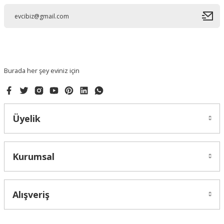
Ürün açıklamasında eksik bilgiler bulunuyor.
Ürün bilgilerinde hatalar bulunuyor.
Ürün fiyatı diğer sitelerden daha pahalı.
Bu ürüne benzer farklı alternatifler olmalı.
Burada her şey eviniz için
Üyelik
Gönder
Kurumsal
Alışveriş