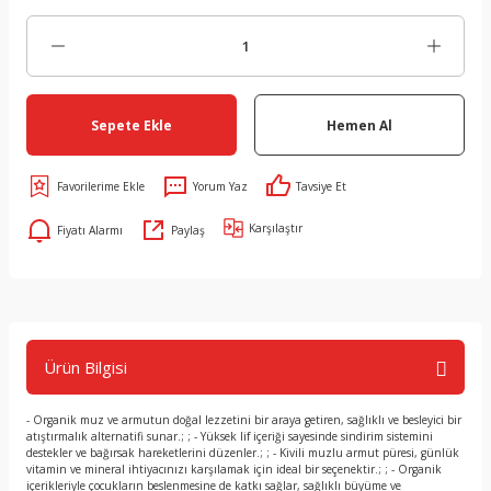
Sepete Ekle
Hemen Al
Yorum Yaz
Tavsiye Et
Karşılaştır
Fiyatı Alarmı
Paylaş
Ürün Bilgisi
- Organik muz ve armutun doğal lezzetini bir araya getiren, sağlıklı ve besleyici bir
atıştırmalık alternatifi sunar.; ; - Yüksek lif içeriği sayesinde sindirim sistemini
destekler ve bağırsak hareketlerini düzenler.; ; - Kivili muzlu armut püresi, günlük
vitamin ve mineral ihtiyacınızı karşılamak için ideal bir seçenektir.; ; - Organik
içerikleriyle çocukların beslenmesine de katkı sağlar, sağlıklı büyüme ve