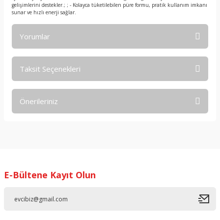
gelişimlerini destekler.; ; - Kolayca tüketilebilen püre formu, pratik kullanım imkanı
sunar ve hızlı enerji sağlar.
Yorumlar
Taksit Seçenekleri
Bu ürüne ilk yorumu siz yapın!
Önerileriniz
Yorum Yaz
Bu ürünün fiyat bilgisi, resim, ürün açıklamalarında ve diğer
konularda yetersiz gördüğünüz noktaları öneri formunu
kullanarak tarafımıza iletebilirsiniz.
Görüş ve önerileriniz için teşekkür ederiz.
E-Bültene Kayıt Olun
Ürün resmi kalitesiz, bozuk veya görüntülenemiyor.
Ürün açıklamasında eksik bilgiler bulunuyor.
Ürün bilgilerinde hatalar bulunuyor.
Ürün fiyatı diğer sitelerden daha pahalı.