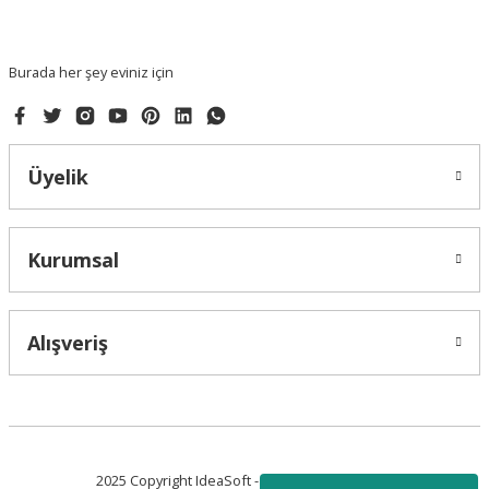
Bu ürüne benzer farklı alternatifler olmalı.
Burada her şey eviniz için
Üyelik
Gönder
Kurumsal
Alışveriş
2025 Copyright IdeaSoft - Tüm Hakları Saklıdır.