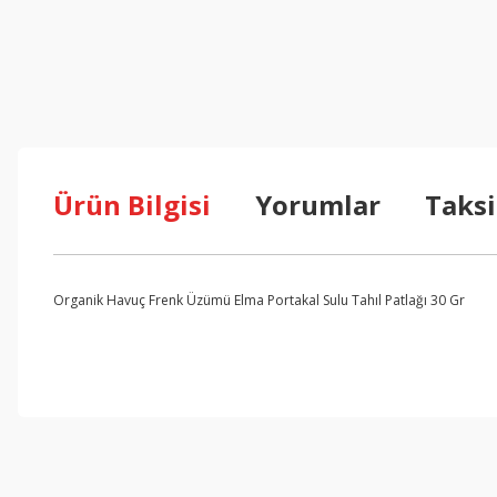
Ürün Bilgisi
Yorumlar
Taksi
Organik Havuç Frenk Üzümü Elma Portakal Sulu Tahıl Patlağı 30 Gr
Bu ürünün fiyat bilgisi, resim, ürün açıklamalarında ve diğer konul
Görüş ve önerileriniz için teşekkür ederiz.
Ürün resmi kalitesiz, bozuk veya görüntülenemiyor.