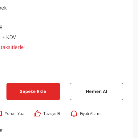
bek
8
L + KDV
aksitlerle!
Sepete Ekle
Hemen Al
Yorum Yaz
Tavsiye Et
Fiyatı Alarmı
ır