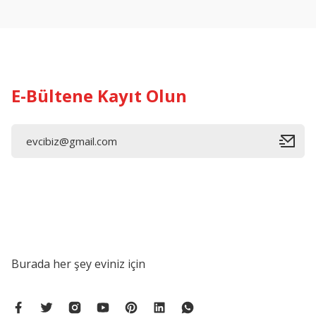
Ürün açıklamasında eksik bilgiler bulunuyor.
Ürün bilgilerinde hatalar bulunuyor.
Ürün fiyatı diğer sitelerden daha pahalı.
Bu ürüne benzer farklı alternatifler olmalı.
E-Bültene Kayıt Olun
Burada her şey eviniz için