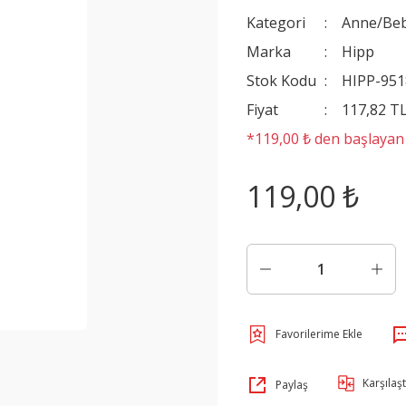
Kategori
Anne/Be
Marka
Hipp
Stok Kodu
HIPP-951
Fiyat
117,82 T
*119,00 ₺ den başlayan t
119,00 ₺
Karşılaşt
Paylaş