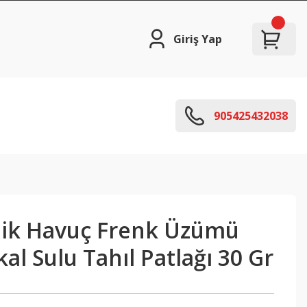
Giriş Yap
905425432038
ik Havuç Frenk Üzümü
al Sulu Tahıl Patlağı 30 Gr