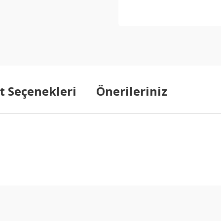
t Seçenekleri
Önerileriniz
arda yetersiz gördüğünüz noktaları öneri formunu kullanarak tarafımıza ilet
Bu ürüne ilk yorumu siz yapın!