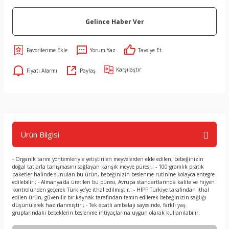
Gelince Haber Ver
Yorum Yaz
Tavsiye Et
Karşılaştır
Fiyatı Alarmı
Paylaş
Ürün Bilgisi
- Organik tarım yöntemleriyle yetiştirilen meyvelerden elde edilen, bebeğinizin
doğal tatlarla tanışmasını sağlayan karışık meyve püresi.; - 100 gramlık pratik
paketler halinde sunulan bu ürün, bebeğinizin beslenme rutinine kolayca entegre
edilebilir.; - Almanya'da üretilen bu püresi, Avrupa standartlarında kalite ve hijyen
kontrolünden geçerek Türkiye'ye ithal edilmiştir.; - HİPP Türkiye tarafından ithal
edilen ürün, güvenilir bir kaynak tarafından temin edilerek bebeğinizin sağlığı
düşünülerek hazırlanmıştır.; - Tek ebatlı ambalajı sayesinde, farklı yaş
gruplarındaki bebeklerin beslenme ihtiyaçlarına uygun olarak kullanılabilir.