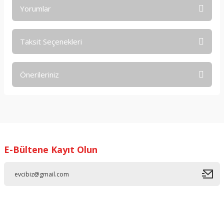
Yorumlar
Taksit Seçenekleri
Bu ürüne ilk yorumu siz yapın!
Önerileriniz
Yorum Yaz
Bu ürünün fiyat bilgisi, resim, ürün açıklamalarında ve diğer
konularda yetersiz gördüğünüz noktaları öneri formunu
kullanarak tarafımıza iletebilirsiniz.
Görüş ve önerileriniz için teşekkür ederiz.
E-Bültene Kayıt Olun
Ürün resmi kalitesiz, bozuk veya görüntülenemiyor.
Ürün açıklamasında eksik bilgiler bulunuyor.
Ürün bilgilerinde hatalar bulunuyor.
Ürün fiyatı diğer sitelerden daha pahalı.
Bu ürüne benzer farklı alternatifler olmalı.