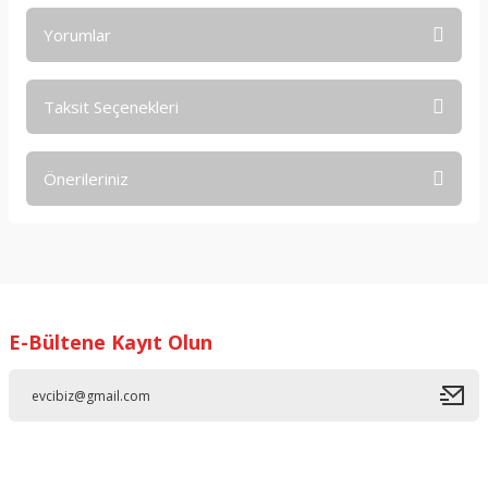
Yorumlar
Taksit Seçenekleri
Bu ürüne ilk yorumu siz yapın!
Önerileriniz
Yorum Yaz
Bu ürünün fiyat bilgisi, resim, ürün açıklamalarında ve diğer
konularda yetersiz gördüğünüz noktaları öneri formunu
kullanarak tarafımıza iletebilirsiniz.
Görüş ve önerileriniz için teşekkür ederiz.
E-Bültene Kayıt Olun
Ürün resmi kalitesiz, bozuk veya görüntülenemiyor.
Ürün açıklamasında eksik bilgiler bulunuyor.
Ürün bilgilerinde hatalar bulunuyor.
Ürün fiyatı diğer sitelerden daha pahalı.
Bu ürüne benzer farklı alternatifler olmalı.