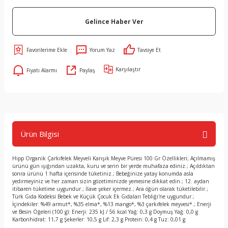
Gelince Haber Ver
Yorum Yaz
Tavsiye Et
Karşılaştır
Fiyatı Alarmı
Paylaş
Ürün Bilgisi
Hipp Organik Çarkıfelek Meyveli Karışık Meyve Püresi 100 Gr Özellikleri; Açılmamış
ürünü gün ışığından uzakta, kuru ve serin bir yerde muhafaza ediniz.; Açıldıktan
sonra ürünü 1 hafta içerisinde tüketiniz.; Bebeğinize yatay konumda asla
yedirmeyiniz ve her zaman sizin gözetiminizde yemesine dikkat edin.; 12. aydan
itibaren tüketime uygundur.; İlave şeker içermez.; Ara öğün olarak tüketilebilir.;
Türk Gıda Kodeksi Bebek ve Küçük Çocuk Ek Gıdaları Tebliği'ne uygundur.;
İçindekiler: %49 armut*, %35 elma*, %13 mango*, %3 çarkıfelek meyvesi*.; Enerji
ve Besin Öğeleri (100 g): Enerji: 235 kJ / 56 kcal Yağ: 0,3 g Doymuş Yağ: 0,0 g
Karbonhidrat: 11,7 g Şekerler: 10,5 g Lif: 2,3 g Protein: 0,4 g Tuz: 0,01 g