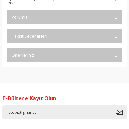
korur.;
Yorumlar
Taksit Seçenekleri
Bu ürüne ilk yorumu siz yapın!
Önerileriniz
Yorum Yaz
Bu ürünün fiyat bilgisi, resim, ürün açıklamalarında ve diğer
konularda yetersiz gördüğünüz noktaları öneri formunu
kullanarak tarafımıza iletebilirsiniz.
Görüş ve önerileriniz için teşekkür ederiz.
E-Bültene Kayıt Olun
Ürün resmi kalitesiz, bozuk veya görüntülenemiyor.
Ürün açıklamasında eksik bilgiler bulunuyor.
Ürün bilgilerinde hatalar bulunuyor.
Ürün fiyatı diğer sitelerden daha pahalı.