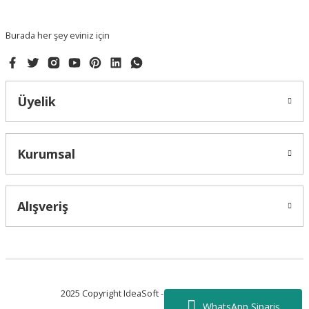
Bu ürüne benzer farklı alternatifler olmalı.
Burada her şey eviniz için
Üyelik
Gönder
Kurumsal
Alışveriş
2025 Copyright IdeaSoft - Tüm Hakları Saklıdır.
WhatsApp Sipariş