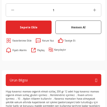
Sepete Ekle
Hemen Al
Yorum Yaz
Tavsiye Et
Karşılaştır
Fiyatı Alarmı
Paylaş
Ürün Bilgisi
Hipp kavanoz maması organik elmalı sütlaç 200 gr 12 adet hipp kavanoz maması
organik elmalı sütlaç gluten içermez. ; Renklendirici içermez. ; Kıvam artırıcı
içermez. ; 10. ; Aydan itibaren kullanılır. ; Kavanoz mamaları hava almayacak
şekilde vakum altında kapatılarak ısıl işleme (pastorizasyon) tabi tutulduğu için
hiçbir katkı ve koruyucu madde içermeden son kullanma tarihine kadar tazeliğini