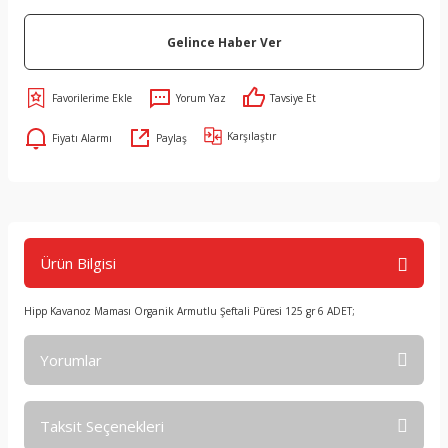
Gelince Haber Ver
Yorum Yaz
Tavsiye Et
Karşılaştır
Fiyatı Alarmı
Paylaş
Ürün Bilgisi
Hipp Kavanoz Maması Organik Armutlu Şeftali Püresi 125 gr 6 ADET;
Yorumlar
Taksit Seçenekleri
Bu ürüne ilk yorumu siz yapın!