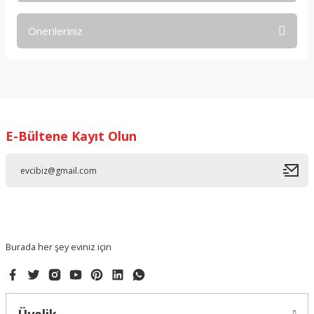
Önerileriniz
Yorum Yaz
Bu ürünün fiyat bilgisi, resim, ürün açıklamalarında ve diğer
konularda yetersiz gördüğünüz noktaları öneri formunu
kullanarak tarafımıza iletebilirsiniz.
Görüş ve önerileriniz için teşekkür ederiz.
E-Bültene Kayıt Olun
Ürün resmi kalitesiz, bozuk veya görüntülenemiyor.
Ürün açıklamasında eksik bilgiler bulunuyor.
Ürün bilgilerinde hatalar bulunuyor.
Ürün fiyatı diğer sitelerden daha pahalı.
Bu ürüne benzer farklı alternatifler olmalı.
Burada her şey eviniz için
Gönder