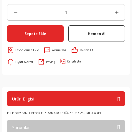
Sepete Ekle
Hemen Al
Yorum Yaz
Tavsiye Et
Karşılaştır
Fiyatı Alarmı
Paylaş
Ürün Bilgisi
HİPP BABYSANFT BEBEK EL YIKAMA KÖPÜĞÜ YEDEK 250 ML 3 ADET
Yorumlar