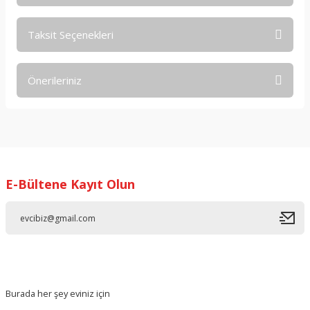
Taksit Seçenekleri
Bu ürüne ilk yorumu siz yapın!
Önerileriniz
Yorum Yaz
Bu ürünün fiyat bilgisi, resim, ürün açıklamalarında ve diğer
konularda yetersiz gördüğünüz noktaları öneri formunu
kullanarak tarafımıza iletebilirsiniz.
Görüş ve önerileriniz için teşekkür ederiz.
E-Bültene Kayıt Olun
Ürün resmi kalitesiz, bozuk veya görüntülenemiyor.
Ürün açıklamasında eksik bilgiler bulunuyor.
Ürün bilgilerinde hatalar bulunuyor.
Ürün fiyatı diğer sitelerden daha pahalı.
Bu ürüne benzer farklı alternatifler olmalı.
Burada her şey eviniz için