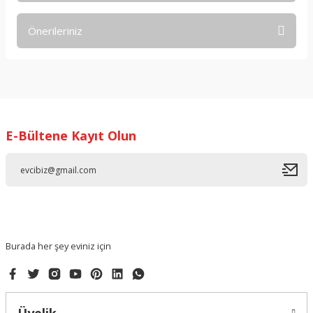
Önerileriniz
Yorum Yaz
Bu ürünün fiyat bilgisi, resim, ürün açıklamalarında ve diğer
konularda yetersiz gördüğünüz noktaları öneri formunu
kullanarak tarafımıza iletebilirsiniz.
Görüş ve önerileriniz için teşekkür ederiz.
E-Bültene Kayıt Olun
Ürün resmi kalitesiz, bozuk veya görüntülenemiyor.
Ürün açıklamasında eksik bilgiler bulunuyor.
Ürün bilgilerinde hatalar bulunuyor.
Ürün fiyatı diğer sitelerden daha pahalı.
Bu ürüne benzer farklı alternatifler olmalı.
Burada her şey eviniz için
Gönder