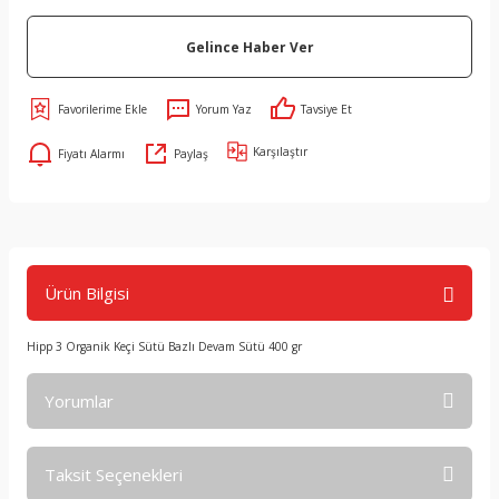
Gelince Haber Ver
Yorum Yaz
Tavsiye Et
Karşılaştır
Fiyatı Alarmı
Paylaş
Ürün Bilgisi
Hipp 3 Organik Keçi Sütü Bazlı Devam Sütü 400 gr
Yorumlar
Taksit Seçenekleri
Bu ürüne ilk yorumu siz yapın!