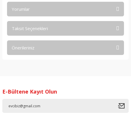
Yorumlar
Taksit Seçenekleri
Bu ürüne ilk yorumu siz yapın!
Önerileriniz
Yorum Yaz
Bu ürünün fiyat bilgisi, resim, ürün açıklamalarında ve diğer
konularda yetersiz gördüğünüz noktaları öneri formunu
kullanarak tarafımıza iletebilirsiniz.
Görüş ve önerileriniz için teşekkür ederiz.
E-Bültene Kayıt Olun
Ürün resmi kalitesiz, bozuk veya görüntülenemiyor.
Ürün açıklamasında eksik bilgiler bulunuyor.
Ürün bilgilerinde hatalar bulunuyor.
Ürün fiyatı diğer sitelerden daha pahalı.
Bu ürüne benzer farklı alternatifler olmalı.