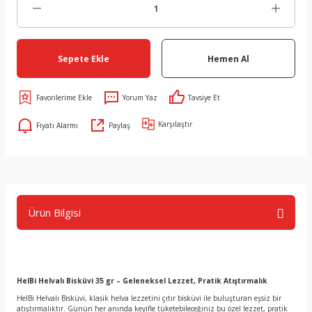
Sepete Ekle
Hemen Al
Yorum Yaz
Tavsiye Et
Karşılaştır
Fiyatı Alarmı
Paylaş
Ürün Bilgisi
HelBi Helvalı Bisküvi 35 gr – Geleneksel Lezzet, Pratik Atıştırmalık
HelBi Helvalı Bisküvi, klasik helva lezzetini çıtır bisküvi ile buluşturan eşsiz bir
atıştırmalıktır. Günün her anında keyifle tüketebileceğiniz bu özel lezzet, pratik