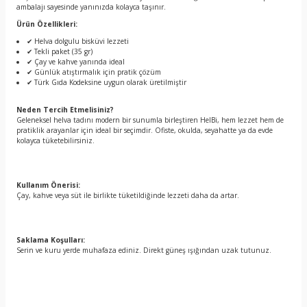
ambalajı sayesinde yanınızda kolayca taşınır.
Ürün Özellikleri:
✔ Helva dolgulu bisküvi lezzeti
✔ Tekli paket (35 gr)
✔ Çay ve kahve yanında ideal
✔ Günlük atıştırmalık için pratik çözüm
✔ Türk Gıda Kodeksine uygun olarak üretilmiştir
Neden Tercih Etmelisiniz?
Geleneksel helva tadını modern bir sunumla birleştiren HelBi, hem lezzet hem de
pratiklik arayanlar için ideal bir seçimdir. Ofiste, okulda, seyahatte ya da evde
kolayca tüketebilirsiniz.
Kullanım Önerisi:
Çay, kahve veya süt ile birlikte tüketildiğinde lezzeti daha da artar.
Saklama Koşulları:
Serin ve kuru yerde muhafaza ediniz. Direkt güneş ışığından uzak tutunuz.