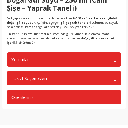
Şişe – Yaprak Taneli)
Gül yapraklarının ilk damıtımından elde edilen
%100 saf, katkısız ve içilebilir
doğal gül suyudur.
İçeriğinde gerçek
gül yaprak taneleri
bulunur; bu sayede
hem aroması hem de doğal aktifleri en yüksek seviyede korunur.
Fimstanbul’un özel üretim süreci sayesinde gül suyunda ilave aroma, esans,
koruyucu veya kimyasal madde bulunmaz. Tamamen
doğal, ilk sıkım ve tek
içerikli
bir üründür.
Yorumlar
Taksit Seçenekleri
Bu ürüne ilk yorumu siz yapın!
Önerileriniz
Yorum Yaz
Bu ürünün fiyat bilgisi, resim, ürün açıklamalarında ve diğer
konularda yetersiz gördüğünüz noktaları öneri formunu
kullanarak tarafımıza iletebilirsiniz.
Görüş ve önerileriniz için teşekkür ederiz.