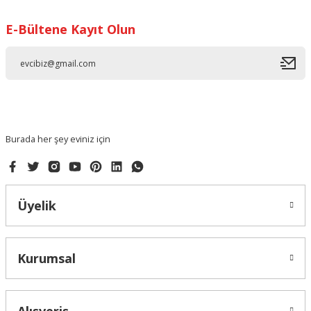
E-Bültene Kayıt Olun
Ürün resmi kalitesiz, bozuk veya görüntülenemiyor.
Ürün açıklamasında eksik bilgiler bulunuyor.
Ürün bilgilerinde hatalar bulunuyor.
Ürün fiyatı diğer sitelerden daha pahalı.
Bu ürüne benzer farklı alternatifler olmalı.
Burada her şey eviniz için
Üyelik
Gönder
Kurumsal