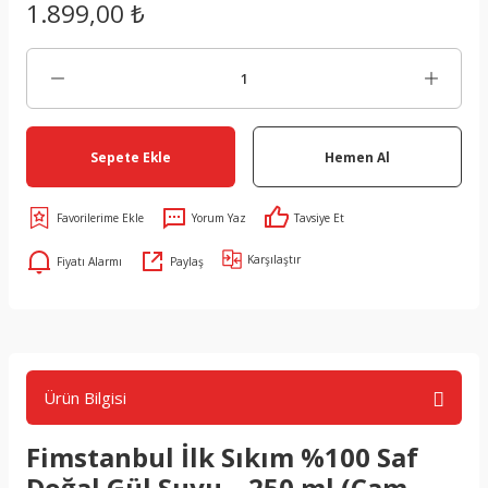
1.899,00 ₺
Sepete Ekle
Hemen Al
Yorum Yaz
Tavsiye Et
Karşılaştır
Fiyatı Alarmı
Paylaş
Ürün Bilgisi
Fimstanbul İlk Sıkım %100 Saf
Doğal Gül Suyu – 250 ml (Cam