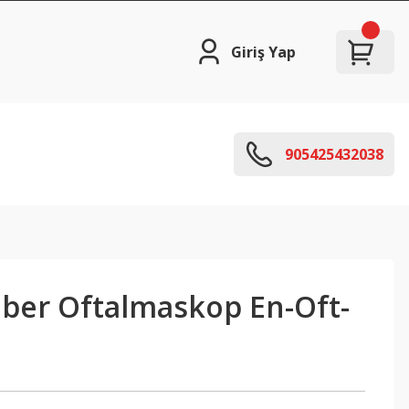
Giriş Yap
905425432038
iber Oftalmaskop En-Oft-