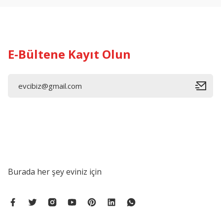
Ürün bilgilerinde hatalar bulunuyor.
Ürün fiyatı diğer sitelerden daha pahalı.
Bu ürüne benzer farklı alternatifler olmalı.
E-Bültene Kayıt Olun
Burada her şey eviniz için