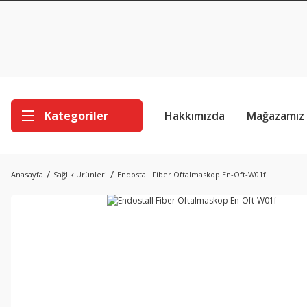
Kategoriler
Hakkımızda
Mağazamız
Anasayfa
Sağlık Ürünleri
Endostall Fiber Oftalmaskop En-Oft-W01f