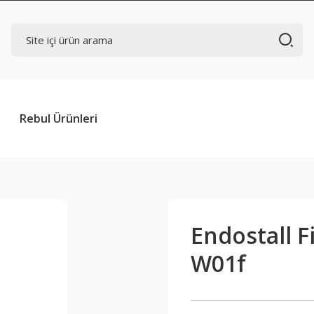
Rebul Ürünleri
Endostall F
W01f