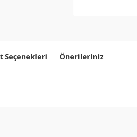
t Seçenekleri
Önerileriniz
arda yetersiz gördüğünüz noktaları öneri formunu kullanarak tarafımıza ilet
Bu ürüne ilk yorumu siz yapın!
Yorum Yaz