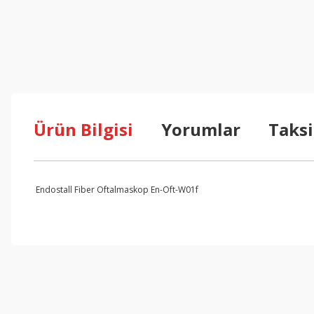
Ürün Bilgisi
Yorumlar
Taksi
Endostall Fiber Oftalmaskop En-Oft-W01f
Bu ürünün fiyat bilgisi, resim, ürün açıklamalarında ve diğer konul
Görüş ve önerileriniz için teşekkür ederiz.
Ürün resmi kalitesiz, bozuk veya görüntülenemiyor.
Ürün açıklamasında eksik bilgiler bulunuyor.