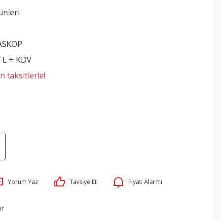
ünleri
ASKOP
 TL + KDV
 taksitlerle!
Yorum Yaz
Tavsiye Et
Fiyatı Alarmı
ır