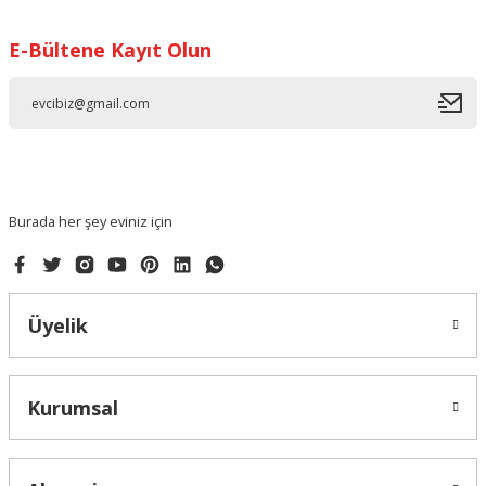
Görüş ve önerileriniz için teşekkür ederiz.
E-Bültene Kayıt Olun
Ürün resmi kalitesiz, bozuk veya görüntülenemiyor.
Ürün açıklamasında eksik bilgiler bulunuyor.
Ürün bilgilerinde hatalar bulunuyor.
Ürün fiyatı diğer sitelerden daha pahalı.
Bu ürüne benzer farklı alternatifler olmalı.
Burada her şey eviniz için
Üyelik
Gönder
Kurumsal