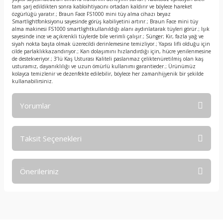
tam şarj edildikten sonra kabloihtiyacını ortadan kaldırır ve böylece hareket
özgürlüğü yaratır.; Braun Face FS1000 mini tüy alma cihazı beyaz
Smartlightfonksiyonu sayesinde görüş kabiliyetini artırır.; Braun Face mini tüy
alma makinesi FS1000 smartlightkullanıldığı alanı aydınlatarak tüyleri görür.; Işık
sayesinde ince ve açıkrenkli tüylerde bile verimli çalışır.; Sünger; Kir, fazla yağ ve
siyah nokta başta olmak üzerecildi derinlemesine temizliyor.; Yapısı lifli olduğu için
cilde parlaklıkkazandırıyor.; Kan dolaşımını hızlandırdığı için, hücre yenilenmesine
de destekveriyor.; 3’lü Kaş Usturası Kaliteli paslanmaz çeliktenüretilmiş olan kaş
usturamız, dayanıklılığı ve uzun ömürlü kullanımı garantieder.; Ürünümüz
kolayca temizlenir ve dezenfekte edilebilir, böylece her zamanhijyenik bir şekilde
kullanabilirsiniz.
Yorumlar
Taksit Seçenekleri
Bu ürüne ilk yorumu siz yapın!
Önerileriniz
Yorum Yaz
Bu ürünün fiyat bilgisi, resim, ürün açıklamalarında ve diğer
konularda yetersiz gördüğünüz noktaları öneri formunu
kullanarak tarafımıza iletebilirsiniz.