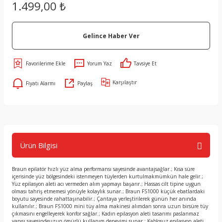
1.499,00 ₺
Gelince Haber Ver
Yorum Yaz
Tavsiye Et
Karşılaştır
Fiyatı Alarmı
Paylaş
Ürün Bilgisi
Braun epilatör hızlı yüz alma performansı sayesinde avantajsağlar.; Kısa süre
içerisinde yüz bölgesindeki istenmeyen tüylerden kurtulmakmümkün hale gelir.;
Yüz epilasyon aleti acı vermeden alım yapmayı başarır.; Hassas cilt tipine uygun
olması tahriş etmemesi yönüyle kolaylık sunar.; Braun FS1000 küçük ebatlardaki
boyutu sayesinde rahattaşınabilir.; Çantaya yerleştirilerek günün her anında
kullanılır.; Braun FS1000 mini tüy alma makinesi alımdan sonra uzun birsüre tüy
çıkmasını engelleyerek konfor sağlar.; Kadın epilasyon aleti tasarımı paslanmaz
yapısı sayesindeuzun ömürlü kullanım deneyimi sunar.; Kablosuz epilasyon aleti