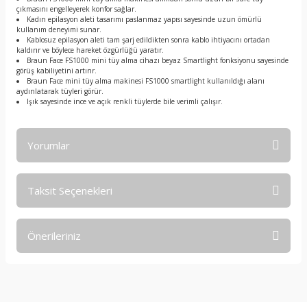
çıkmasını engelleyerek konfor sağlar.
Kadın epilasyon aleti tasarımı paslanmaz yapısı sayesinde uzun ömürlü
kullanım deneyimi sunar.
Kablosuz epilasyon aleti tam şarj edildikten sonra kablo ihtiyacını ortadan
kaldırır ve böylece hareket özgürlüğü yaratır.
Braun Face FS1000 mini tüy alma cihazı beyaz Smartlight fonksiyonu sayesinde
görüş kabiliyetini artırır.
Braun Face mini tüy alma makinesi FS1000 smartlight kullanıldığı alanı
aydınlatarak tüyleri görür.
Işık sayesinde ince ve açık renkli tüylerde bile verimli çalışır.
Yorumlar
Taksit Seçenekleri
Bu ürüne ilk yorumu siz yapın!
Önerileriniz
Yorum Yaz
Bu ürünün fiyat bilgisi, resim, ürün açıklamalarında ve diğer
konularda yetersiz gördüğünüz noktaları öneri formunu
kullanarak tarafımıza iletebilirsiniz.