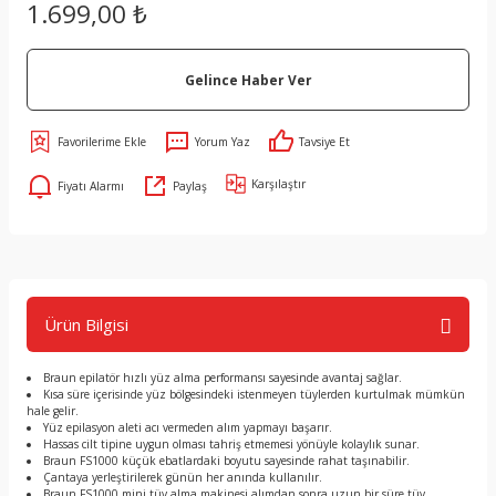
1.699,00 ₺
Gelince Haber Ver
Yorum Yaz
Tavsiye Et
Karşılaştır
Fiyatı Alarmı
Paylaş
Ürün Bilgisi
Braun epilatör hızlı yüz alma performansı sayesinde avantaj sağlar.
Kısa süre içerisinde yüz bölgesindeki istenmeyen tüylerden kurtulmak mümkün
hale gelir.
Yüz epilasyon aleti acı vermeden alım yapmayı başarır.
Hassas cilt tipine uygun olması tahriş etmemesi yönüyle kolaylık sunar.
Braun FS1000 küçük ebatlardaki boyutu sayesinde rahat taşınabilir.
Çantaya yerleştirilerek günün her anında kullanılır.
Braun FS1000 mini tüy alma makinesi alımdan sonra uzun bir süre tüy