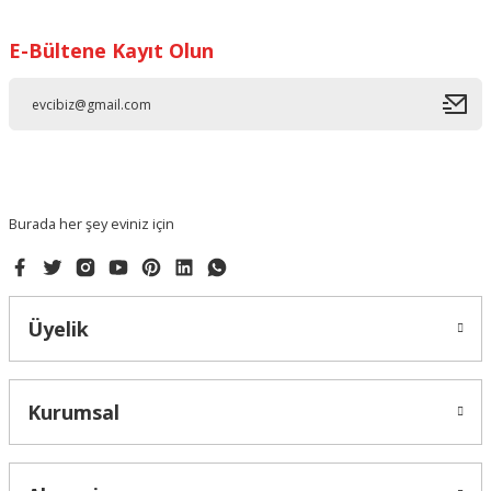
Görüş ve önerileriniz için teşekkür ederiz.
E-Bültene Kayıt Olun
Ürün resmi kalitesiz, bozuk veya görüntülenemiyor.
Ürün açıklamasında eksik bilgiler bulunuyor.
Ürün bilgilerinde hatalar bulunuyor.
Ürün fiyatı diğer sitelerden daha pahalı.
Bu ürüne benzer farklı alternatifler olmalı.
Burada her şey eviniz için
Üyelik
Gönder
Kurumsal