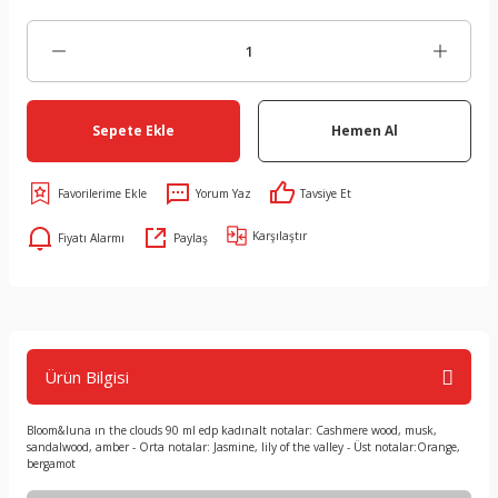
Sepete Ekle
Hemen Al
Yorum Yaz
Tavsiye Et
Karşılaştır
Fiyatı Alarmı
Paylaş
Ürün Bilgisi
Bloom&luna ın the clouds 90 ml edp kadınalt notalar: Cashmere wood, musk,
sandalwood, amber - Orta notalar: Jasmine, lily of the valley - Üst notalar:Orange,
bergamot