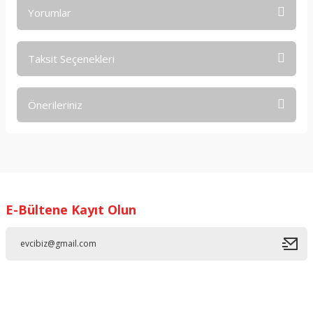
Yorumlar
Taksit Seçenekleri
Bu ürüne ilk yorumu siz yapın!
Önerileriniz
Yorum Yaz
Bu ürünün fiyat bilgisi, resim, ürün açıklamalarında ve diğer
konularda yetersiz gördüğünüz noktaları öneri formunu
kullanarak tarafımıza iletebilirsiniz.
Görüş ve önerileriniz için teşekkür ederiz.
E-Bültene Kayıt Olun
Ürün resmi kalitesiz, bozuk veya görüntülenemiyor.
Ürün açıklamasında eksik bilgiler bulunuyor.
Ürün bilgilerinde hatalar bulunuyor.
Ürün fiyatı diğer sitelerden daha pahalı.
Bu ürüne benzer farklı alternatifler olmalı.