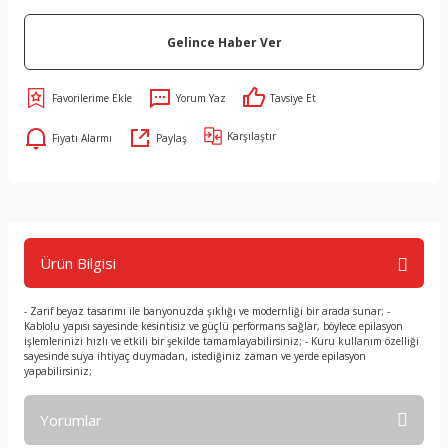
Gelince Haber Ver
Yorum Yaz
Tavsiye Et
Karşılaştır
Fiyatı Alarmı
Paylaş
Ürün Bilgisi
- Zarif beyaz tasarımı ile banyonuzda şıklığı ve modernliği bir arada sunar; -
Kablolu yapısı sayesinde kesintisiz ve güçlü performans sağlar, böylece epilasyon
işlemlerinizi hızlı ve etkili bir şekilde tamamlayabilirsiniz; - Kuru kullanım özelliği
sayesinde suya ihtiyaç duymadan, istediğiniz zaman ve yerde epilasyon
yapabilirsiniz;
Yorumlar