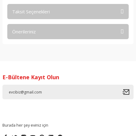
Taksit Seçenekleri
Bu ürüne ilk yorumu siz yapın!
Önerileriniz
Yorum Yaz
Bu ürünün fiyat bilgisi, resim, ürün açıklamalarında ve diğer
konularda yetersiz gördüğünüz noktaları öneri formunu
kullanarak tarafımıza iletebilirsiniz.
Görüş ve önerileriniz için teşekkür ederiz.
E-Bültene Kayıt Olun
Ürün resmi kalitesiz, bozuk veya görüntülenemiyor.
Ürün açıklamasında eksik bilgiler bulunuyor.
Ürün bilgilerinde hatalar bulunuyor.
Ürün fiyatı diğer sitelerden daha pahalı.
Bu ürüne benzer farklı alternatifler olmalı.
Burada her şey eviniz için