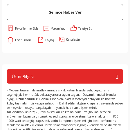
Gelince Haber Ver
Yorum Yaz
Tavsiye Et
Karşılaştır
Fiyatı Alarmı
Paylaş
Ürün Bilgisi
- Modern tasarımı ile mutfaklarınıza şıklık katan blender seti, beyaz renk
seçeneğiyle her mutfak dekorasyonuna uyum sağlar; - Dayanıklı metal blender
ayağı, uzun ömürlü kullanım sunarken, plastik materyal detayları ile hafif ve
kolay taşınabilir bir yapıya sahiptir; - Dahil edilen doğrayıcı aparatı sayesinde sebze
ve meyveleri kolayca parçalayabilir, yemek hazırlama işlemlerinizi
hızlandırabilirsiniz; - Çırpıcı aksesuarı ile krema, yumurta gibi malzemeleri
mükemmel kıvamda çırparak lezzetli sonuçlar elde etmenize olanak tanır; - 800 -
1200 watt arası güç kapasitesi, zorlu karıştırma işlemleri için ideal performans
sergiler ve mutfak işlerinizi hızla tamamlamanızı sağlar; - Rendeleme ve dilimleme
diskleri ile çeşitli yiyecekleri hızlıca hazırlayarak zaman kazandırır ve mutf;