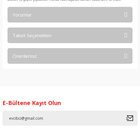
Yorumlar
Taksit Seçenekleri
Bu ürüne ilk yorumu siz yapın!
Önerileriniz
Yorum Yaz
Bu ürünün fiyat bilgisi, resim, ürün açıklamalarında ve diğer
konularda yetersiz gördüğünüz noktaları öneri formunu
kullanarak tarafımıza iletebilirsiniz.
Görüş ve önerileriniz için teşekkür ederiz.
E-Bültene Kayıt Olun
Ürün resmi kalitesiz, bozuk veya görüntülenemiyor.
Ürün açıklamasında eksik bilgiler bulunuyor.
Ürün bilgilerinde hatalar bulunuyor.
Ürün fiyatı diğer sitelerden daha pahalı.