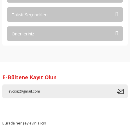
Taksit Seçenekleri
Bu ürüne ilk yorumu siz yapın!
Önerileriniz
Yorum Yaz
Bu ürünün fiyat bilgisi, resim, ürün açıklamalarında ve diğer
konularda yetersiz gördüğünüz noktaları öneri formunu
kullanarak tarafımıza iletebilirsiniz.
Görüş ve önerileriniz için teşekkür ederiz.
E-Bültene Kayıt Olun
Ürün resmi kalitesiz, bozuk veya görüntülenemiyor.
Ürün açıklamasında eksik bilgiler bulunuyor.
Ürün bilgilerinde hatalar bulunuyor.
Ürün fiyatı diğer sitelerden daha pahalı.
Bu ürüne benzer farklı alternatifler olmalı.
Burada her şey eviniz için