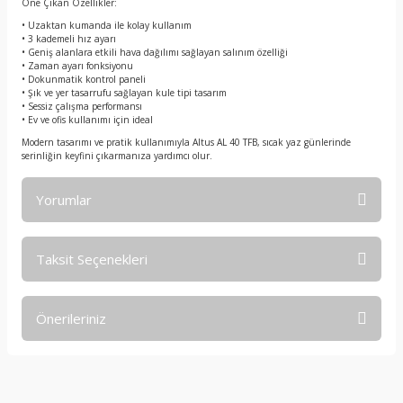
Öne Çıkan Özellikler:
• Uzaktan kumanda ile kolay kullanım
• 3 kademeli hız ayarı
• Geniş alanlara etkili hava dağılımı sağlayan salınım özelliği
• Zaman ayarı fonksiyonu
• Dokunmatik kontrol paneli
• Şık ve yer tasarrufu sağlayan kule tipi tasarım
• Sessiz çalışma performansı
• Ev ve ofis kullanımı için ideal
Modern tasarımı ve pratik kullanımıyla Altus AL 40 TFB, sıcak yaz günlerinde
serinliğin keyfini çıkarmanıza yardımcı olur.
Yorumlar
Taksit Seçenekleri
Bu ürüne ilk yorumu siz yapın!
Önerileriniz
Yorum Yaz
Bu ürünün fiyat bilgisi, resim, ürün açıklamalarında ve diğer
konularda yetersiz gördüğünüz noktaları öneri formunu
kullanarak tarafımıza iletebilirsiniz.