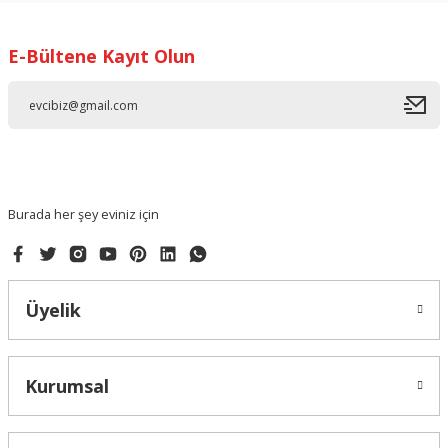
Görüş ve önerileriniz için teşekkür ederiz.
E-Bültene Kayıt Olun
Ürün resmi kalitesiz, bozuk veya görüntülenemiyor.
Ürün açıklamasında eksik bilgiler bulunuyor.
Ürün bilgilerinde hatalar bulunuyor.
Ürün fiyatı diğer sitelerden daha pahalı.
Bu ürüne benzer farklı alternatifler olmalı.
Burada her şey eviniz için
Üyelik
Gönder
Kurumsal