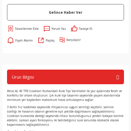
Gelince Haber Ver
Yorum Yaz
Tavsiye Et
Karşılaştır
Fiyatı Alarmı
Paylaş
Ürün Bilgisi
Altus AL 40 TFB Uzaktan Kumandalı Kule Tipi Vantilatör ile yaz aylarında ferah ve
konforlu bir ortam oluşturun. Şık kule tipi tasarımı sayesinde yaşam alanlarında
minimum yer kaplarken maksimum hava sirkülasyonu sağlar.
3 farklı hız kademesi sayesinde ihtiyacınıza uygun serinliği seçebilir, salınım
özelliği ile havanın odanın geneline eşit şekilde dağılmasını sağlayabilirsiniz.
Uzaktan kumanda desteği sayesinde cihazı bulunduğunuz yerden kolayca kontrol
edebilir, zaman ayarı fonksiyonu ile belirlediğiniz süre sonunda otomatik olarak
kapanmasını sağlayabilirsiniz.