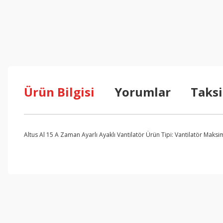
Ürün Bilgisi
Yorumlar
Taksi
Altus Al 15 A Zaman Ayarlı Ayaklı Vantilatör Ürün Tipi: Vantilatör Maksi
Bu ürünün fiyat bilgisi, resim, ürün açıklamalarında ve diğer konul
Görüş ve önerileriniz için teşekkür ederiz.
Ürün resmi kalitesiz, bozuk veya görüntülenemiyor.
Ürün açıklamasında eksik bilgiler bulunuyor.