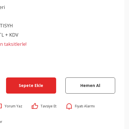
eri
TISYH
 TL + KDV
 taksitlerle!
Sepete Ekle
Hemen Al
Yorum Yaz
Tavsiye Et
Fiyatı Alarmı
ır