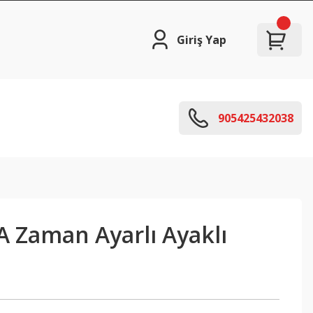
Giriş Yap
905425432038
 A Zaman Ayarlı Ayaklı