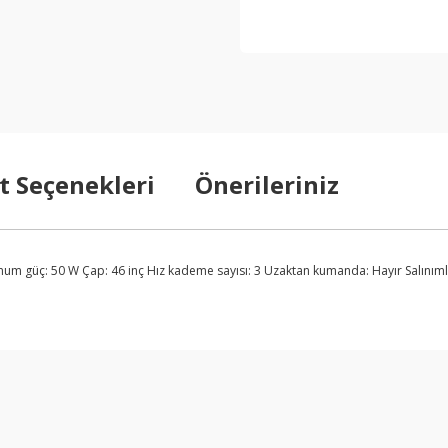
t Seçenekleri
Önerileriniz
mum güç: 50 W Çap: 46 inç Hız kademe sayısı: 3 Uzaktan kumanda: Hayır Salınımlı: 
arda yetersiz gördüğünüz noktaları öneri formunu kullanarak tarafımıza ilet
Bu ürüne ilk yorumu siz yapın!
Yorum Yaz