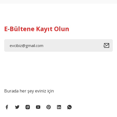
Ürün bilgilerinde hatalar bulunuyor.
Ürün fiyatı diğer sitelerden daha pahalı.
Bu ürüne benzer farklı alternatifler olmalı.
E-Bültene Kayıt Olun
Burada her şey eviniz için